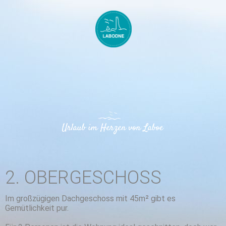
2. OBERGESCHOSS
Im großzügigen Dachgeschoss mit 45m² gibt es
Gemütlichkeit pur.